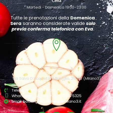
Cena
Martedi - Domenica 19:00–23:00
Tutte le prenotazioni della
Domenica
Sera
saranno considerate valide
solo
previa conferma telefonica con Eva
.
Location
Via Salvo D’Acquisto, 6 Basiglio, 20080 (Milano3)
Telefono: 02 3654 9106
Whatsapp - Mobile: +39 380 6875325
Email: booking[@]oasiverdemilano3.it