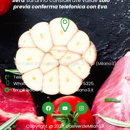
Sera
saranno considerate valide
solo
previa conferma telefonica con Eva
.
Location
Via Salvo D’Acquisto, 6 Basiglio, 20080 (Milano3)
Telefono: 02 3654 9106
Whatsapp - Mobile: +39 380 6875325
Email: booking[@]oasiverdemilano3.it
Copyright @ 2025 OasiverdeMilano3